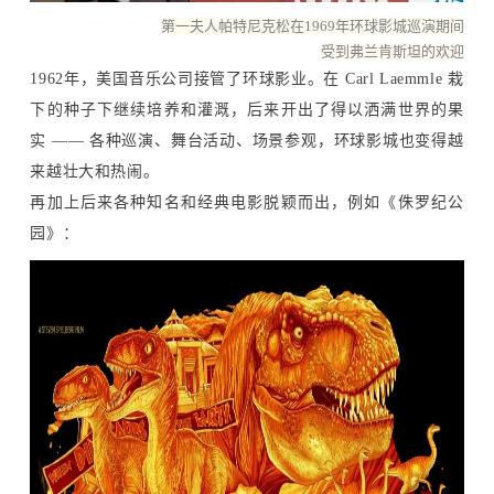
第一夫人帕特尼克松在1969年环球影城巡演期间
受到弗兰肯斯坦的欢迎
1962年，美国音乐公司接管了环球影业。在 Carl Laemmle 栽
下的种子下继续培养和灌溉，后来开出了得以洒满世界的果
实 —— 各种巡演、舞台活动、场景参观，环球影城也变得越
来越壮大和热闹。
再加上后来各种知名和经典电影脱颖而出，例如《侏罗纪公
园》：