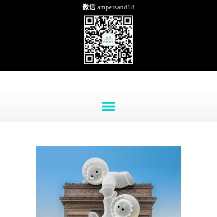
微信
ampersand18