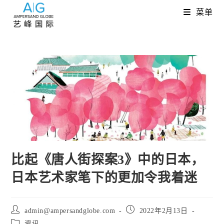
Skip
菜单
to
content
比起《唐人街探案3》中的日本，
日本艺术家笔下的更加令我着迷
Post
Post
admin@ampersandglobe.com
2022年2月13日
author:
published:
Post
资讯