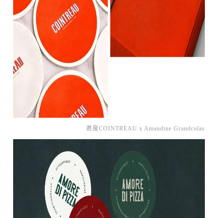
君度COINTREAU x Amandine Grandcolas