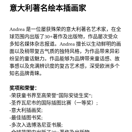
意大利著名绘本插画家
Andrea 是一位屡获殊荣的意大利著名艺术家，在全
球范围内出版了30+著作及出版物，作品屡次受众
多知名媒体杂志报道。Andrea 擅长以生动鲜明的画
面以及稍带复古气质的独特风格，为作品带来异彩
纷呈的童话魅力。作品能够为品牌带来童话感、故
事感以及充满辨识度的复古艺术感，深受欧洲多个
知名品牌青睐。
奖项和荣誉：
-荣获童书界至高荣誉”国际安徒生奖“;
-圣乔瓦尼市的国际插图比赛（一等奖）;
-意大利插画奖;
-最佳插图书奖;
-多次入选博洛尼亚书展;