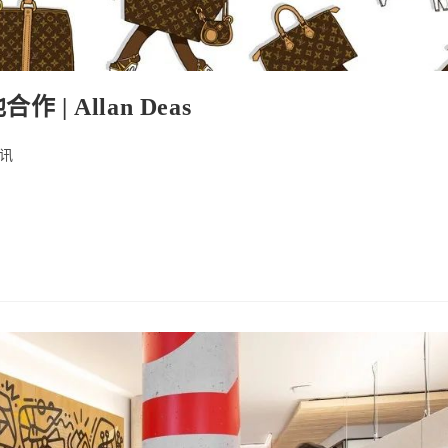
 Allan Deas
讯
ry: