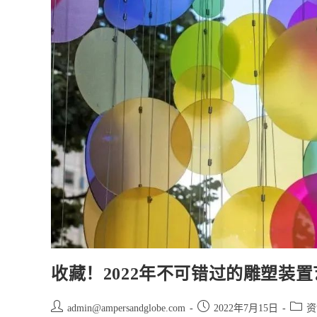
门
女
装
服
装
联
名
设
计
师
和
艺
术
家
收藏！2022年不可错过的雕塑装
Post
Post
Post
admin@ampersandglobe.com
2022年7月15日
资