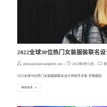
给
出
了
很
好
的
答
案
2022全球30位热门女装服装联名
Post
Post
Post
admin@ampersandglobe.com
2022年8月15日
资
author:
published:
catego
2022全球30位热门女装服装联名设计师和艺术家 艺峰国际 …
2022
继续阅读
全
球
30
位
热