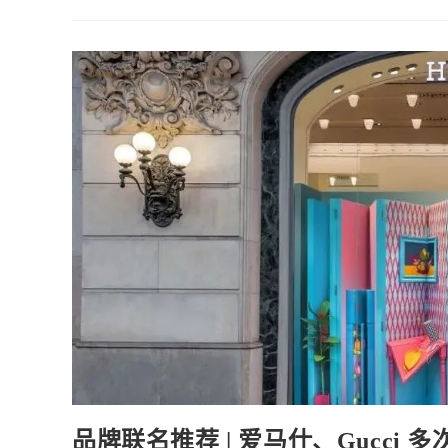
家
联
名
推
荐
|
Mr
Doodle
的
涂
鸦
艺
术
引
爆
网
络，
涂
鸦
艺
术
家
联
名
推
荐
品牌联名推荐 | 爱马仕、Gucci 多次邀请