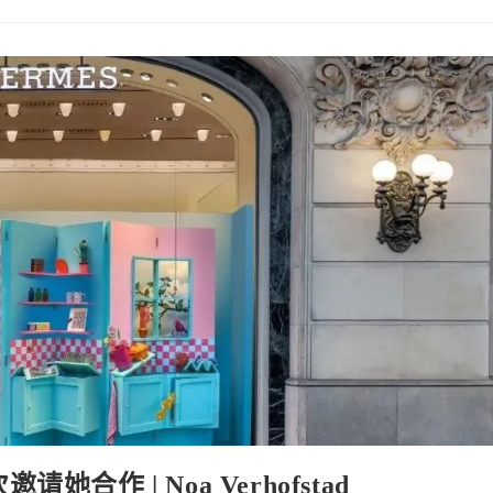
她合作 | Noa Verhofstad