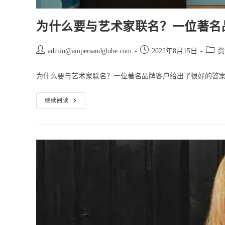
为什么要与艺术家联名？一位著名
Post
Post
Post
admin@ampersandglobe.com
2022年8月15日
资
author:
published:
catego
为什么要与艺术家联名？一位著名品牌客户给出了很好的答案
为
继续阅读
什
么
要
与
艺
术
家
联
名？
一
位
著
名
品
牌
客
户