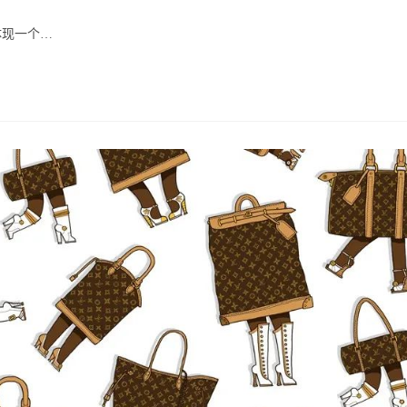
ry:
体现一个…