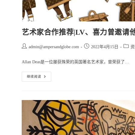
艺术家合作推荐|LV、喜力曾邀请他合作 |
Post
Post
Post
admin@ampersandglobe.com
2022年4月15日
资
author:
published:
catego
Allan Deas是一位屡获殊荣的英国著名艺术家，曾荣获了…
艺
继续阅读
术
家
合
作
推
荐|LV、
喜
力
曾
邀
请
他
合