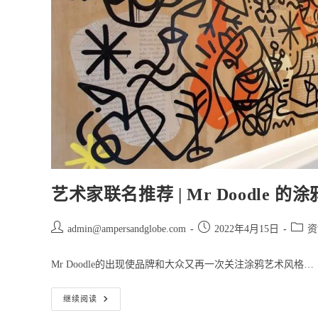
作
|
Allan
Deas
艺术家联名推荐 | Mr Doodl
Post
Post
Post
admin@ampersandglobe.com
2022年4月15日
资
author:
published:
catego
Mr Doodle的出现使品牌和大众又再一次关注涂鸦艺术风格…
艺
继续阅读
术