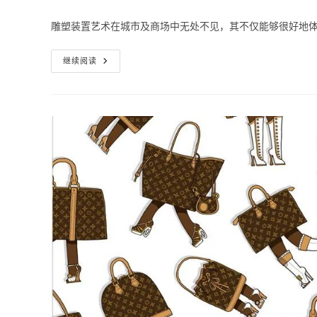
author:
published:
catego
雕塑装置艺术在城市及商场中无处不见，其不仅能够很好地
收
继续阅读
藏！
2022
年
不
可
错
过
的
雕
塑
装
置
艺
术
家
合
作
推
荐