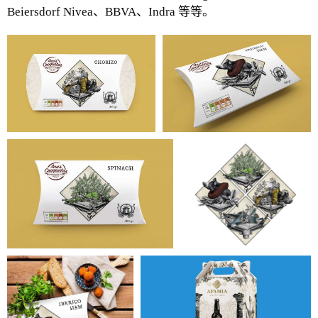
Beiersdorf Nivea、BBVA、Indra 等等。