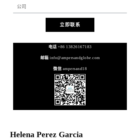
立即联系
电话
+86 13826167183
邮箱
info@ampersandglobe.com
微信
ampersand18
Helena Perez Garcia