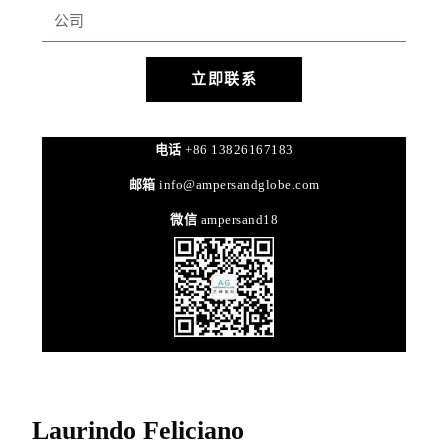
立即联系
电话
+86 13826167183
邮箱
info@ampersandglobe.com
微信
ampersand18
Laurindo Feliciano