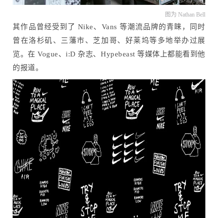
图为 Nathan Bell
其作品曾经受到了 Nike、Vans 等潮流品牌的青睐，同时
曾在洛杉矶、三藩市、芝加哥、好莱坞等多地举办过展
览。在 Vogue、i:D 杂志、Hypebeast 等媒体上都能看到他
的报道。